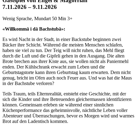
Gastspiel von Engel & Magorrian
7.11.2026 – 9.11.2026
Wenig Sprache, Mundart
50 Min
3+
«Willkommä i dä Bachstubä»:
Es wird Nacht in der Stadt, in einer Backstube beginnen zwei
Bäcker ihre Schicht. Während die meisten Menschen schlafen,
haben sie viel zu tun. Der Teig will nicht ruhen, das Mehl fliegt
durch die Luft und die Gipfeli gehen in den Ausgang. Die alten
Brote brechen aus ihrer Kiste aus, sie wollen nicht als Paniermehl
enden. Der Kühlschrank erwacht zum Leben und die
Geburtstagstorte kann ihren Geburtstag kaum erwarten. Dem nicht
genug, bricht im Ofen auch noch Feuer aus. Und was hat die Maus
in der Bachstube verloren?
Teils Traum, teils Elternrealität, entsteht eine Geschichte, mit der
sich die Kinder und ihre Betreuenden gleichermassen identifizieren
können. Gemeinsam erleben sie während einer sinnlichen
Küchenperformance das geheimnisvolle, nächtliche Leben voller
Abenteuer und Überraschungen, bevor es Morgen wird und warmes
Brot auf den Ladentisch kommen.