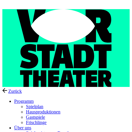
Menu
Zurück
Programm
Spielplan
Hausproduktionen
Gastspiele
Frischlinge
Über uns