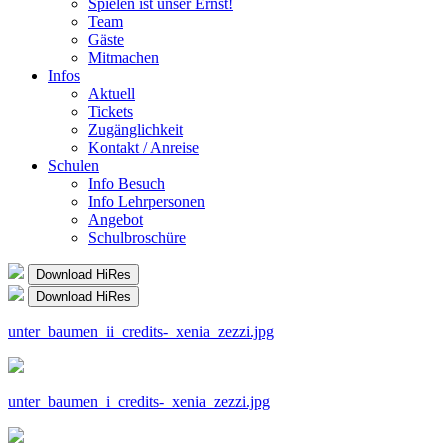
Spielen ist unser Ernst!
Team
Gäste
Mitmachen
Infos
Aktuell
Tickets
Zugänglichkeit
Kontakt / Anreise
Schulen
Info Besuch
Info Lehrpersonen
Angebot
Schulbroschüre
Download HiRes
Download HiRes
unter_baumen_ii_credits-_xenia_zezzi.jpg
unter_baumen_i_credits-_xenia_zezzi.jpg