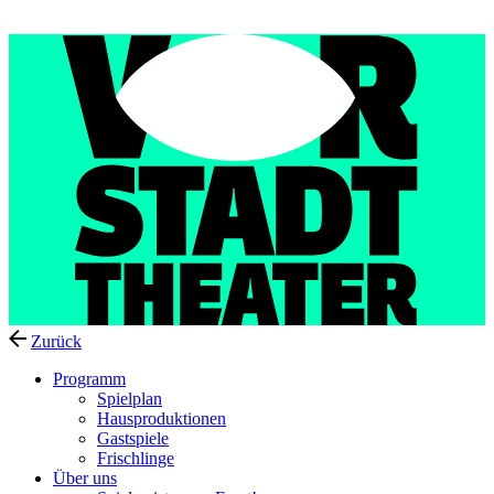
Menu
Zurück
Programm
Spielplan
Hausproduktionen
Gastspiele
Frischlinge
Über uns