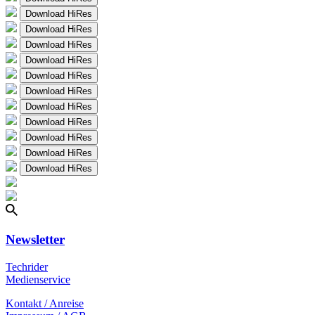
Download HiRes
Download HiRes
Download HiRes
Download HiRes
Download HiRes
Download HiRes
Download HiRes
Download HiRes
Download HiRes
Download HiRes
Download HiRes
Newsletter
Techrider
Medienservice
Kontakt / Anreise