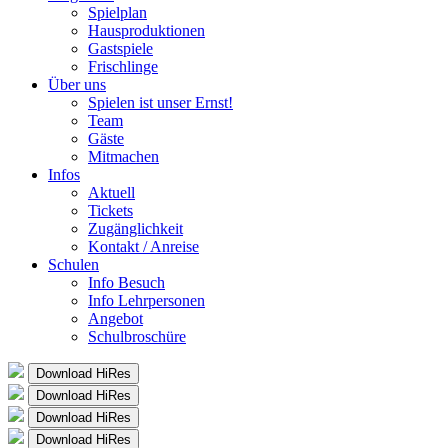
Spielplan
Hausproduktionen
Gastspiele
Frischlinge
Über uns
Spielen ist unser Ernst!
Team
Gäste
Mitmachen
Infos
Aktuell
Tickets
Zugänglichkeit
Kontakt / Anreise
Schulen
Info Besuch
Info Lehrpersonen
Angebot
Schulbroschüre
Download HiRes
Download HiRes
Download HiRes
Download HiRes