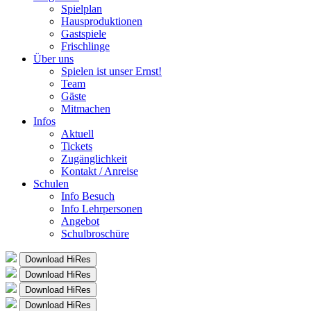
Spielplan
Hausproduktionen
Gastspiele
Frischlinge
Über uns
Spielen ist unser Ernst!
Team
Gäste
Mitmachen
Infos
Aktuell
Tickets
Zugänglichkeit
Kontakt / Anreise
Schulen
Info Besuch
Info Lehrpersonen
Angebot
Schulbroschüre
Download HiRes
Download HiRes
Download HiRes
Download HiRes