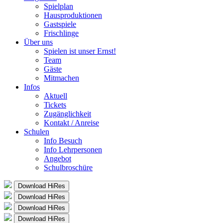
Spielplan
Hausproduktionen
Gastspiele
Frischlinge
Über uns
Spielen ist unser Ernst!
Team
Gäste
Mitmachen
Infos
Aktuell
Tickets
Zugänglichkeit
Kontakt / Anreise
Schulen
Info Besuch
Info Lehrpersonen
Angebot
Schulbroschüre
Download HiRes
Download HiRes
Download HiRes
Download HiRes