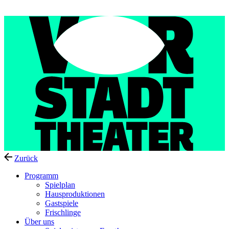
Menu
Zurück
Programm
Spielplan
Hausproduktionen
Gastspiele
Frischlinge
Über uns