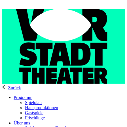
Menu
Zurück
Programm
Spielplan
Hausproduktionen
Gastspiele
Frischlinge
Über uns